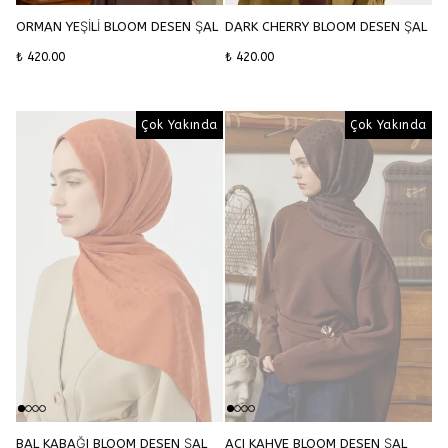
ORMAN YEŞİLİ BLOOM DESEN ŞAL
DARK CHERRY BLOOM DESEN ŞAL
₺ 420.00
₺ 420.00
Çok Yakında
Çok Yakında
Çok Yakında
BAL KABAĞI BLOOM DESEN ŞAL
ACI KAHVE BLOOM DESEN ŞAL