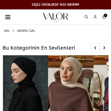
SEÇİLİ ÜRÜNLERDE %50 İNDİRİM!
0
ŞAL
JAKARLI ŞAL
‹
›
Bu Kategorinin En Sevilenleri