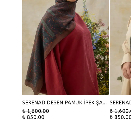
SERENAD DESEN PAMUK İPEK ŞAL - KAHVE
₺ 1,600.00
₺ 1,600
₺ 850.00
₺ 850.0