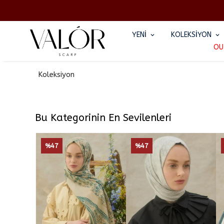
YENİ
KOLEKSİYON
OU
Koleksiyon
Bu Kategorinin En Sevilenleri
%47
%47