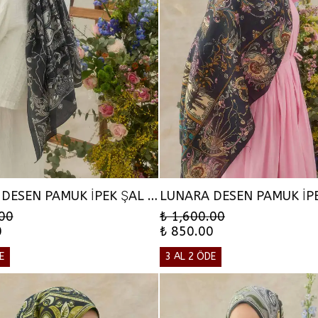
LUNARA DESEN PAMUK İPEK ŞAL - SİYAH
.00
₺ 1,600.00
0
₺ 850.00
E
3 AL 2 ÖDE