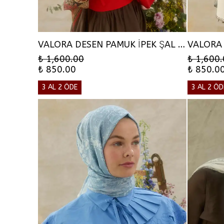
VALORA DESEN PAMUK İPEK ŞAL - KİREMİT
₺ 1,600.00
₺ 1,600
₺ 850.00
₺ 850.0
3 AL 2 ÖDE
3 AL 2 ÖD