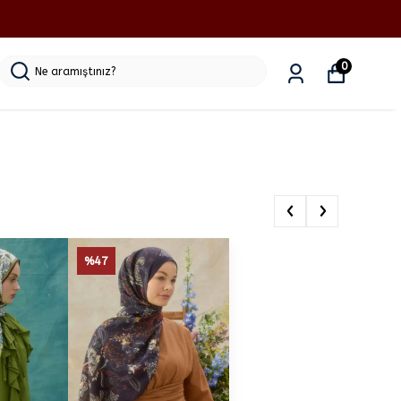
0
‹
›
%47