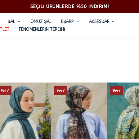
SEÇİLİ ÜRÜNLERDE %50 İNDİRİM!
ŞAL
OMUZ ŞAL
EŞARP
AKSESUAR
TLET
FENOMENLERİN TERCİHİ
%47
%47
%47