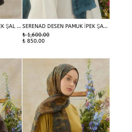
VALORA DESEN PAMUK İPEK ŞAL - SİYAH
SERENAD DESEN PAMUK İPEK ŞAL - İNDİGO
₺ 1,600.00
₺ 850.00