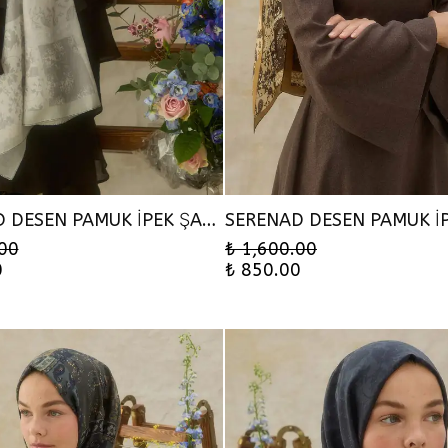
SERENAD DESEN PAMUK İPEK ŞAL - TAŞ
.00
₺ 1,600.00
0
₺ 850.00