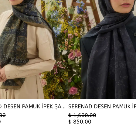
SERENAD DESEN PAMUK İPEK ŞAL - KAHVE HAKİ
.00
₺ 1,600.00
0
₺ 850.00