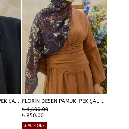
SERENAD DESEN PAMUK İPEK ŞAL - ANTRASİT
FLORİN DESEN PAMUK İPEK ŞAL - SİYAH
₺ 1,600.00
₺ 850.00
3 AL 2 ÖDE