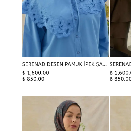
SERENAD DESEN PAMUK İPEK ŞAL - SU MAVİ
₺ 1,600.00
₺ 1,600
₺ 850.00
₺ 850.0