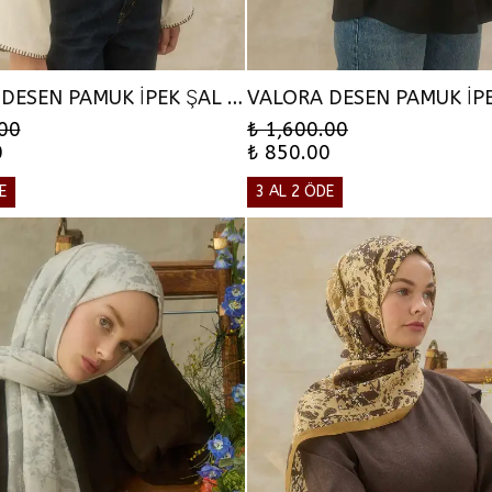
VALORA DESEN PAMUK İPEK ŞAL - VİZON
.00
₺ 1,600.00
0
₺ 850.00
E
3 AL 2 ÖDE