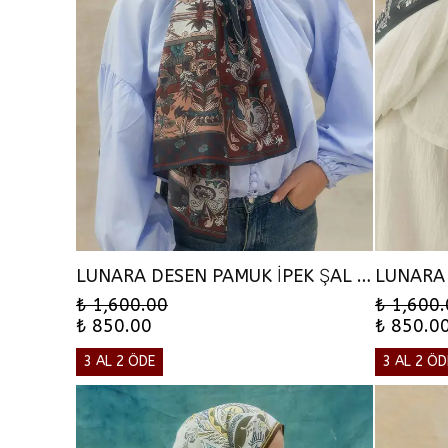
LUNARA DESEN PAMUK İPEK ŞAL - PETROL MAVİ
₺ 1,600.00
₺ 1,600
₺ 850.00
₺ 850.0
3 AL 2 ÖDE
3 AL 2 ÖD