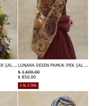
LUNARA DESEN PAMUK İPEK ŞAL - GÜL PEMBE
LUNARA DESEN PAMUK İPEK ŞAL - KIZIL KAHVE
₺ 1,600.00
₺ 850.00
3 AL 2 ÖDE