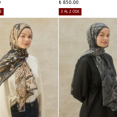
0
₺ 850.00
E
3 AL 2 ÖDE