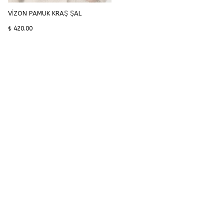
VİZON PAMUK KRAŞ ŞAL
₺ 420.00
KATEGORİLER
KURUMSAL
HESABIM
SİPARİŞ