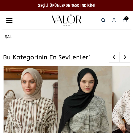
SEÇİLİ ÜRÜNLERDE %50 İNDİRİM!
0
ŞAL
‹
›
Bu Kategorinin En Sevilenleri