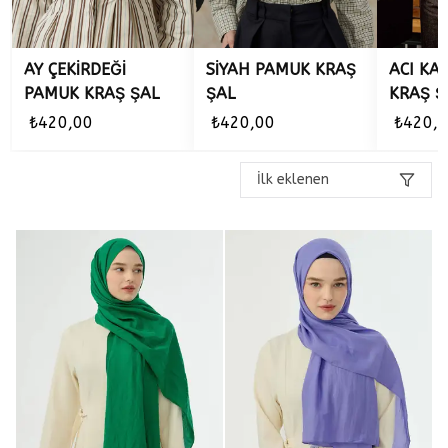
AY ÇEKİRDEĞİ
SİYAH PAMUK KRAŞ
ACI KA
PAMUK KRAŞ ŞAL
ŞAL
KRAŞ Ş
₺420,00
₺420,00
₺420,
İlk eklenen