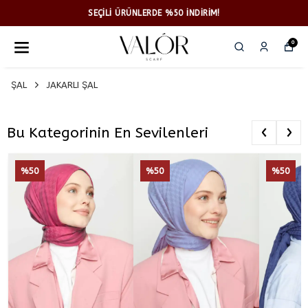
SEÇİLİ ÜRÜNLERDE %50 İNDİRİM!
0
ŞAL
JAKARLI ŞAL
‹
›
Bu Kategorinin En Sevilenleri
%50
%50
%50