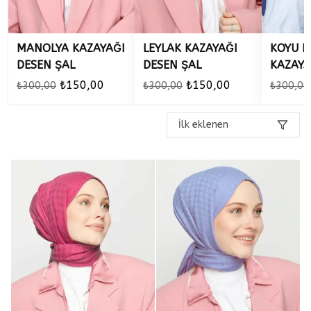
MANOLYA KAZAYAĞI
LEYLAK KAZAYAĞI
KOYU K
DESEN ŞAL
DESEN ŞAL
KAZAYA
ŞAL
₺150,00
₺150,00
₺300,00
₺300,00
₺300,00
İlk eklenen