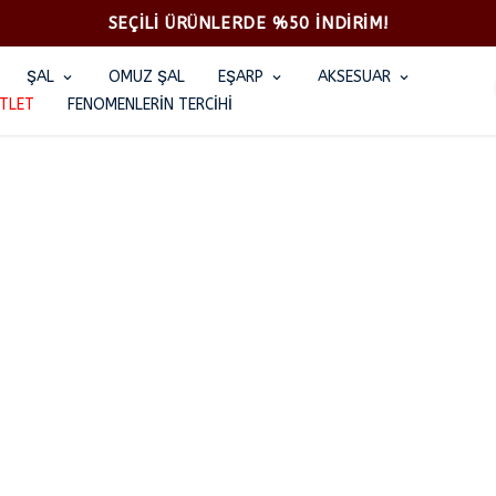
SEÇİLİ ÜRÜNLERDE %50 İNDİRİM!
ŞAL
OMUZ ŞAL
EŞARP
AKSESUAR
TLET
FENOMENLERİN TERCİHİ