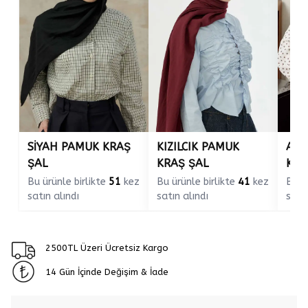
SİYAH PAMUK KRAŞ
KIZILCIK PAMUK
ACI
ŞAL
KRAŞ ŞAL
KRA
Bu ürünle birlikte
51
kez
Bu ürünle birlikte
41
kez
Bu ü
satın alındı
satın alındı
satın
2500TL Üzeri Ücretsiz Kargo
14 Gün İçinde Değişim & İade