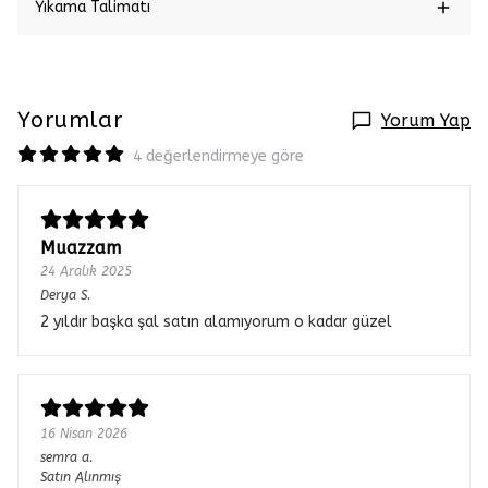
Yıkama Talimatı
Yorumlar
Yorum Yap
4 değerlendirmeye göre
Muazzam
24 Aralık 2025
Derya
S.
2 yıldır başka şal satın alamıyorum o kadar güzel
16 Nisan 2026
semra
a.
Satın Alınmış