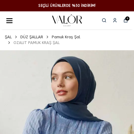
SEÇİLİ ÜRÜNLERDE %50 İNDİRİM!
0
ŞAL
DÜZ ŞALLAR
Pamuk Kraş Şal
OZALIT PAMUK KRAŞ ŞAL