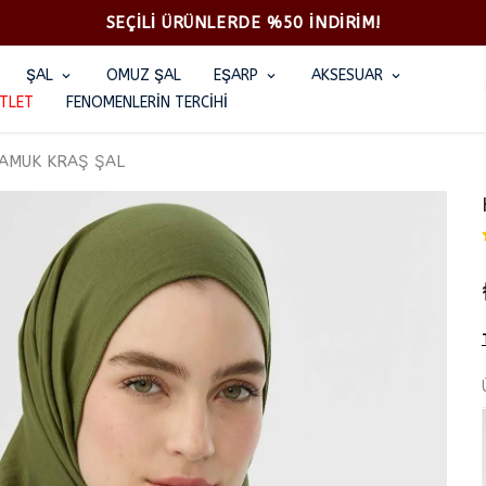
SEÇİLİ ÜRÜNLERDE %50 İNDİRİM!
ŞAL
OMUZ ŞAL
EŞARP
AKSESUAR
TLET
FENOMENLERİN TERCİHİ
PAMUK KRAŞ ŞAL