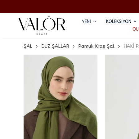
YENİ
KOLEKSİYON
OU
ŞAL
DÜZ ŞALLAR
Pamuk Kraş Şal
HAKİ 