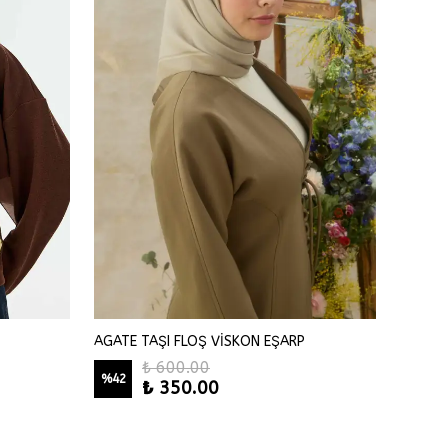
AGATE TAŞI FLOŞ VİSKON EŞARP
Agate T
₺ 600.00
%
42
₺ 350.00
₺ 79