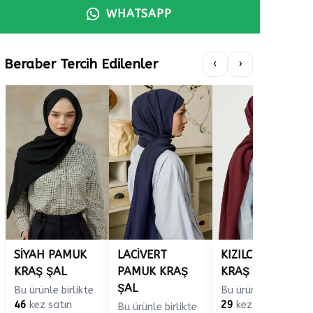
WHATSAPP
Beraber Tercih Edilenler
‹
›
SİYAH PAMUK
LACİVERT
KIZILCIK PAMUK
KRAŞ ŞAL
PAMUK KRAŞ
KRAŞ ŞAL
ŞAL
Bu ürünle birlikte
Bu ürünle birlikte
46
kez satın
29
kez satın
Bu ürünle birlikte