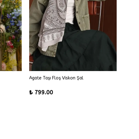
Agate Taşı Floş Viskon Şal
Alice F
%
42
₺ 799.00