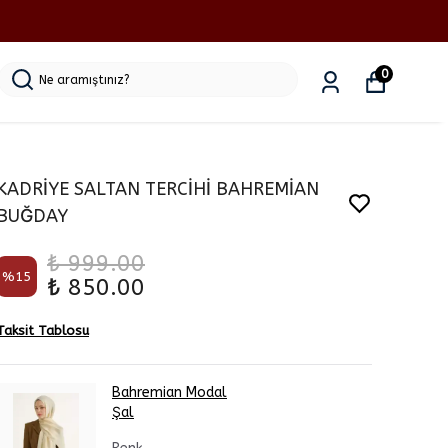
0
KADRİYE SALTAN TERCİHİ BAHREMİAN
BUĞDAY
₺ 999.00
%
15
₺ 850.00
Taksit Tablosu
Bahremian Modal
Şal