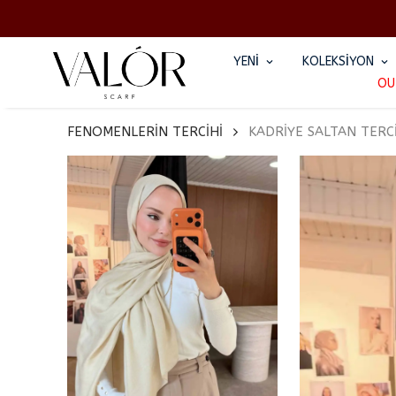
YENİ
KOLEKSİYON
OU
FENOMENLERİN TERCİHİ
KADRİYE SALTAN TERC