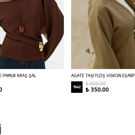
E PAMUK KRAŞ ŞAL
AGATE TAŞI FLOŞ VİSKON EŞARP
₺ 600.00
%
42
0
₺ 350.00
İ