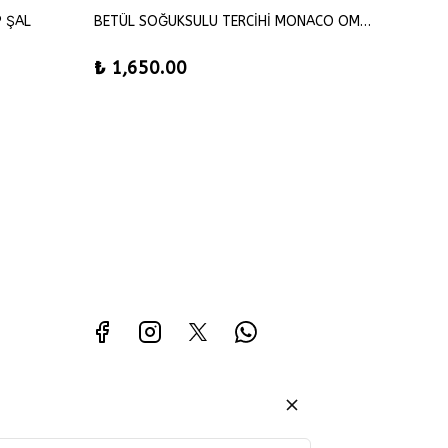
P ŞAL
BETÜL SOĞUKSULU TERCİHİ MONACO OMUZ ŞAL
SENA Ş
₺ 1,650.00
₺ 42