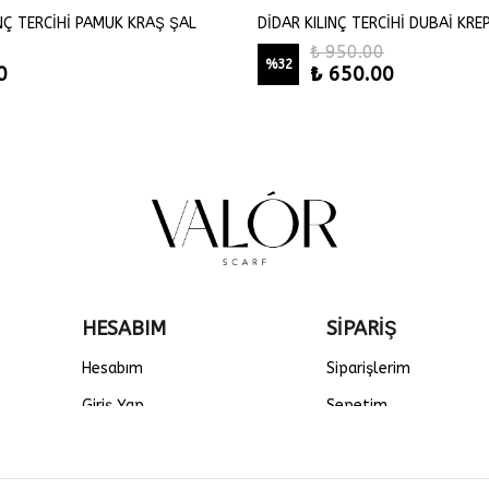
INÇ TERCİHİ PAMUK KRAŞ ŞAL
DİDAR KILINÇ TERCİHİ DUBAİ KRE
₺ 950.00
%
32
0
₺ 650.00
HESABIM
SİPARİŞ
Hesabım
Siparişlerim
Giriş Yap
Sepetim
Kayıt Ol
Favorilerim
Siparişlerim
Sipariş Takibi