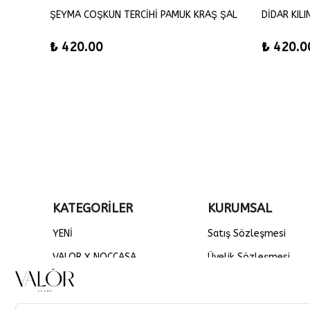
SEMANUR TORBA TERCİHİ FLOŞ VİSKON EŞARP
ŞEYMA COŞKUN TERCİHİ PAMUK KRAŞ ŞAL
DİDAR KIL
₺ 420.00
₺ 420.0
KATEGORİLER
KURUMSAL
YENİ
Satış Sözleşmesi
VALOR X NOCCASA
Üyelik Sözleşmesi
DÜZ ŞALLAR
Gizlilik ve Güvenlik
EŞARP
Teslimat Koşulları