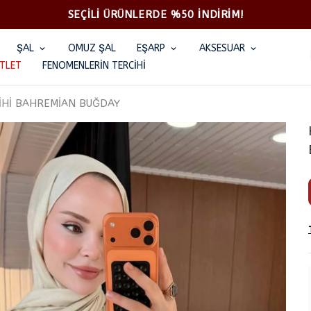
SEÇİLİ ÜRÜNLERDE %50 İNDİRİM!
ŞAL
OMUZ ŞAL
EŞARP
AKSESUAR
TLET
FENOMENLERİN TERCİHİ
İHİ BAHREMİAN BUĞDAY