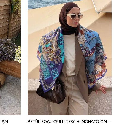
P ŞAL
BETÜL SOĞUKSULU TERCİHİ MONACO OMUZ ŞAL
SENA Ş