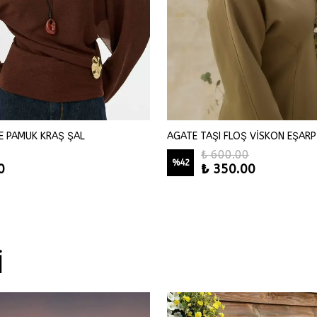
E PAMUK KRAŞ ŞAL
AGATE TAŞI FLOŞ VİSKON EŞARP
₺ 600.00
%
42
0
₺ 350.00
İ