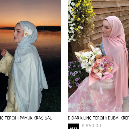
INÇ TERCİHİ PAMUK KRAŞ ŞAL
DİDAR KILINÇ TERCİHİ DUBAİ KRE
₺ 950.00