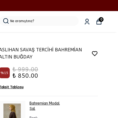
0
ASLIHAN SAVAŞ TERCİHİ BAHREMİAN
ALTIN BUĞDAY
₺ 999.00
%
15
₺ 850.00
Taksit Tablosu
Bahremian Modal
Şal