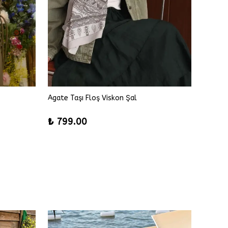
Agate Taşı Floş Viskon Şal
Alice F
%
42
₺ 799.00