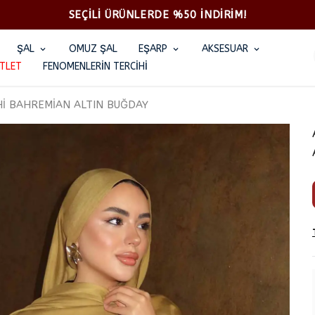
SEÇİLİ ÜRÜNLERDE %50 İNDİRİM!
ŞAL
OMUZ ŞAL
EŞARP
AKSESUAR
TLET
FENOMENLERİN TERCİHİ
Hİ BAHREMİAN ALTIN BUĞDAY