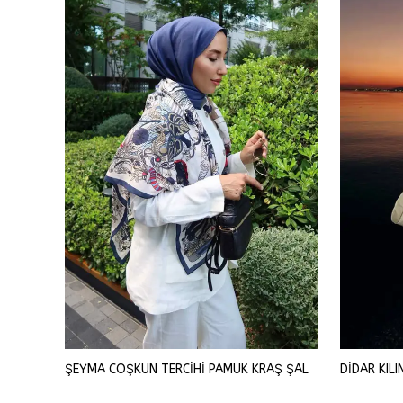
SEMANUR TORBA TERCİHİ FLOŞ VİSKON EŞARP
ŞEYMA COŞKUN TERCİHİ PAMUK KRAŞ ŞAL
DİDAR KIL