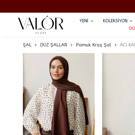
YENİ
KOLEKSİYON
OU
ŞAL
DÜZ ŞALLAR
Pamuk Kraş Şal
ACI K