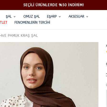
SEÇİLİ ÜRÜNLERDE %50 İNDİRİM!
ŞAL
OMUZ ŞAL
EŞARP
AKSESUAR
TLET
FENOMENLERİN TERCİHİ
AHVE PAMUK KRAŞ ŞAL