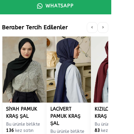
WHATSAPP
Beraber Tercih Edilenler
‹
›
SİYAH PAMUK
LACİVERT
KIZILCIK PAMUK
KRAŞ ŞAL
PAMUK KRAŞ
KRAŞ ŞAL
ŞAL
Bu ürünle birlikte
Bu ürünle birlikte
136
kez satın
83
kez satın
Bu ürünle birlikte