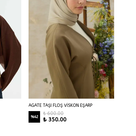
AGATE TAŞI FLOŞ VİSKON EŞARP
Agate T
₺ 600.00
%
42
₺ 350.00
₺ 79