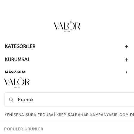
KATEGORİLER
KURUMSAL
HESABIM
SİPARİŞ
YENİ
SENA ŞURA ER
DUBAİ KREP ŞAL
BAHAR KAMPANYASI
BLOOM D
POPÜLER ÜRÜNLER