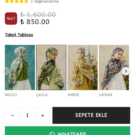
2 değerlendirme
₺ 1,600.00
%
47
₺ 850.00
Taksit Tablosu
İNDİGO
ÇAĞLA
AMBER
SAFRAN
SEPETE EKLE
WHATSAPP