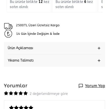
Bu ürünle birlikte
12
kez
Bu ürünle birlikte
6
kez
Bu ü
satın alındı
satın alındı
satın
2500TL Üzeri Ücretsiz Kargo
14 Gün İçinde Değişim & İade
Ürün Açıklaması
Yıkama Talimatı
Yorumlar
Yorum Yap
2 değerlendirmeye göre