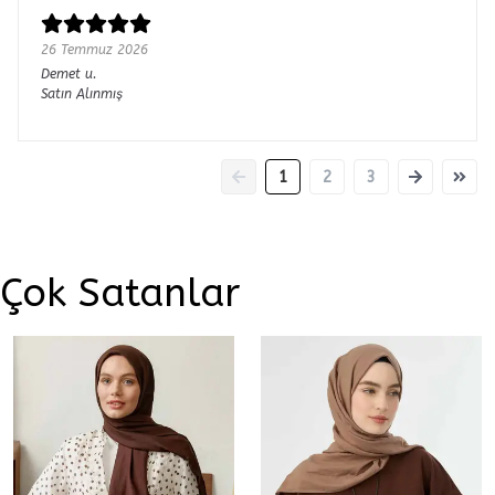
26 Temmuz 2026
Demet
u.
Satın Alınmış
1
2
3
Çok Satanlar