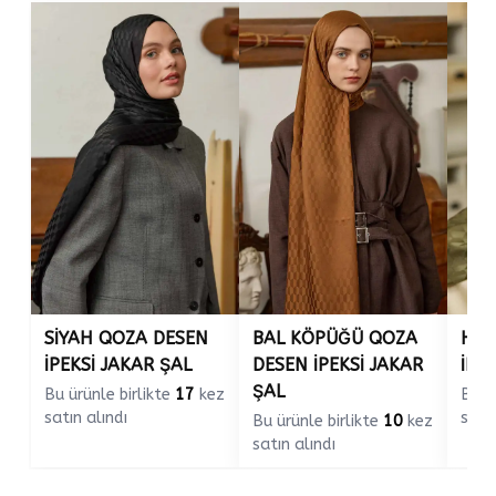
SİYAH QOZA DESEN
BAL KÖPÜĞÜ QOZA
HAK
İPEKSİ JAKAR ŞAL
DESEN İPEKSİ JAKAR
İPE
ŞAL
Bu ürünle birlikte
17
kez
Bu ü
satın alındı
satın
Bu ürünle birlikte
10
kez
satın alındı