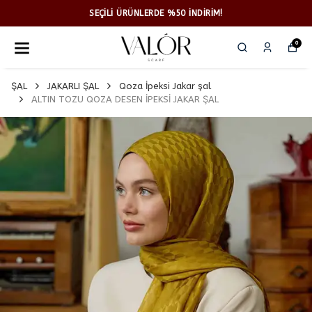
SEÇİLİ ÜRÜNLERDE %50 İNDİRİM!
0
ŞAL
JAKARLI ŞAL
Qoza İpeksi Jakar şal
ALTIN TOZU QOZA DESEN İPEKSİ JAKAR ŞAL