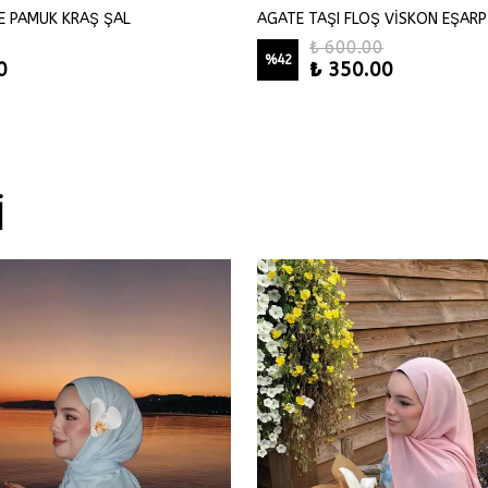
E PAMUK KRAŞ ŞAL
AGATE TAŞI FLOŞ VİSKON EŞARP
₺ 600.00
%
42
0
₺ 350.00
İ