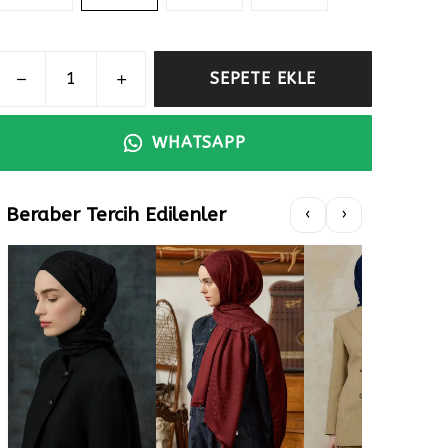
SEPETE EKLE
WHATSAPP
Beraber Tercih Edilenler
‹
›