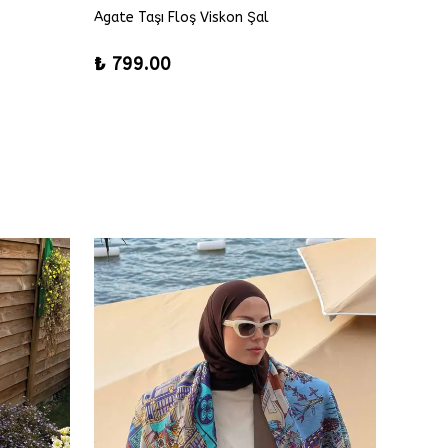
Agate Taşı Floş Viskon Şal
Alice F
%
42
₺ 799.00