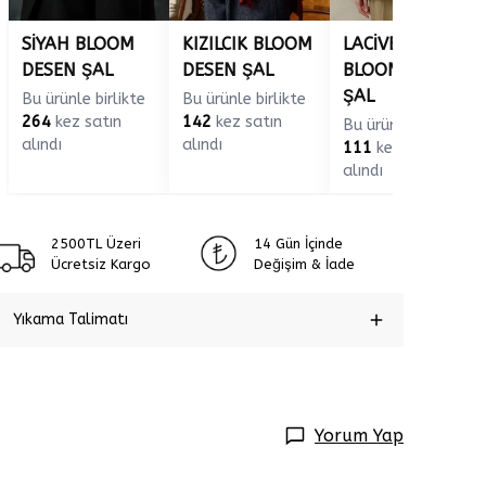
SİYAH BLOOM
KIZILCIK BLOOM
LACİVERT
DESEN ŞAL
DESEN ŞAL
BLOOM DESEN
ŞAL
Bu ürünle birlikte
Bu ürünle birlikte
264
kez satın
142
kez satın
Bu ürünle birlikte
alındı
alındı
111
kez satın
alındı
2500TL Üzeri
14 Gün İçinde
Ücretsiz Kargo
Değişim & İade
Yıkama Talimatı
Yorum Yap