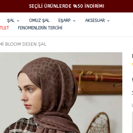
2500TL ÜZERİ KARGO ÜCRETSİZ
ŞAL
OMUZ ŞAL
EŞARP
AKSESUAR
TLET
FENOMENLERİN TERCİHİ
Mİ BLOOM DESEN ŞAL