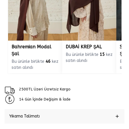
Bahremian Modal
DUBAİ KREP ŞAL
SİY
Şal
ŞAL
Bu ürünle birlikte
15
kez
satın alındı
Bu ürünle birlikte
46
kez
Bu ü
satın alındı
satın
2500TL Üzeri Ücretsiz Kargo
14 Gün İçinde Değişim & İade
Yıkama Talimatı