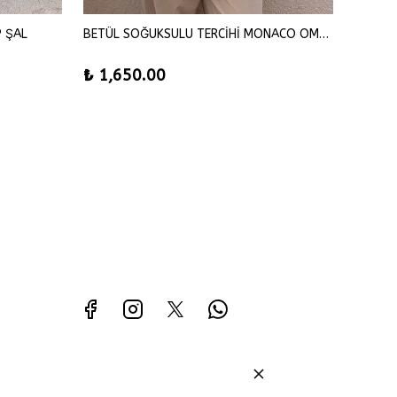
P ŞAL
BETÜL SOĞUKSULU TERCİHİ MONACO OMUZ ŞAL
SENA Ş
₺ 1,650.00
₺ 42