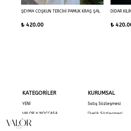
SEMANUR TORBA TERCİHİ FLOŞ VİSKON EŞARP
ŞEYMA COŞKUN TERCİHİ PAMUK KRAŞ ŞAL
DİDAR KIL
₺ 420.00
₺ 420.0
KATEGORİLER
KURUMSAL
YENİ
Satış Sözleşmesi
VALOR X NOCCASA
Üyelik Sözleşmesi
DÜZ ŞALLAR
Gizlilik ve Güvenlik