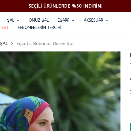
SEÇİLİ ÜRÜNLERDE %50 İNDİRİM!
ŞAL
OMUZ ŞAL
EŞARP
AKSESUAR
TLET
FENOMENLERİN TERCİHİ
ŞAL
Egzotic Bananas Desen Şal