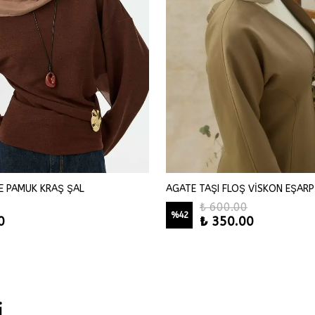
E PAMUK KRAŞ ŞAL
AGATE TAŞI FLOŞ VİSKON EŞARP
₺ 600.00
%
42
0
₺ 350.00