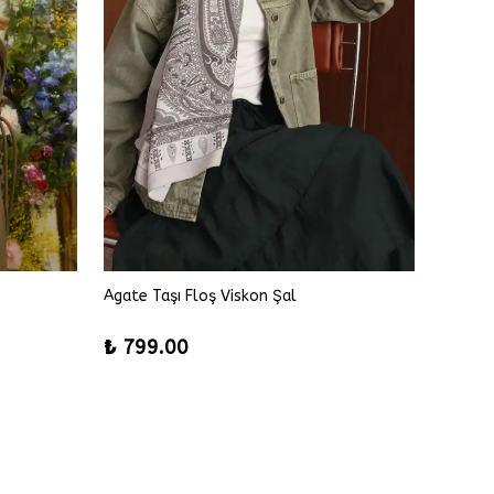
Agate Taşı Floş Viskon Şal
Alice F
%
42
₺ 799.00