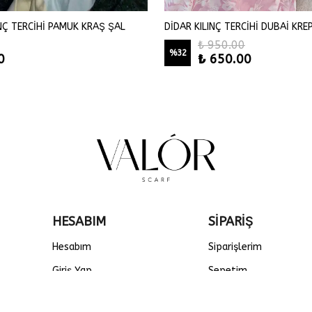
INÇ TERCİHİ PAMUK KRAŞ ŞAL
DİDAR KILINÇ TERCİHİ DUBAİ KRE
₺ 950.00
%
32
0
₺ 650.00
HESABIM
SİPARİŞ
Hesabım
Siparişlerim
Giriş Yap
Sepetim
Kayıt Ol
Favorilerim