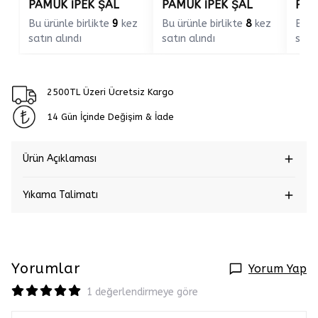
PAMUK İPEK ŞAL
PAMUK İPEK ŞAL
PAM
Bu ürünle birlikte
9
kez
Bu ürünle birlikte
8
kez
Bu ü
satın alındı
satın alındı
satın
2500TL Üzeri Ücretsiz Kargo
14 Gün İçinde Değişim & İade
Ürün Açıklaması
Yıkama Talimatı
Yorumlar
Yorum Yap
1 değerlendirmeye göre