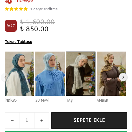
Tükeniyor
1 değerlendirme
₺ 1,600.00
%
47
₺ 850.00
Taksit Tablosu
İNDİGO
SU MAVİ
TAŞ
AMBER
SEPETE EKLE