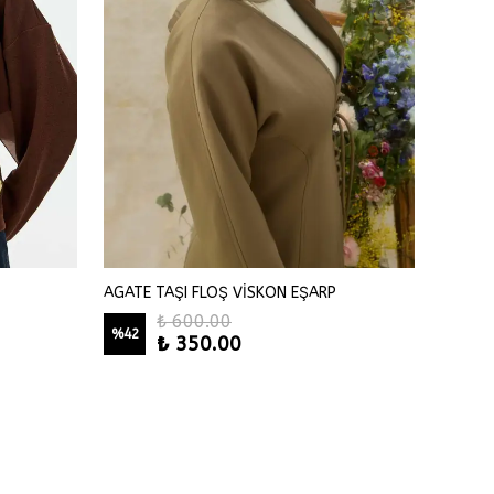
AGATE TAŞI FLOŞ VİSKON EŞARP
Agate T
₺ 600.00
%
42
₺ 350.00
₺ 79