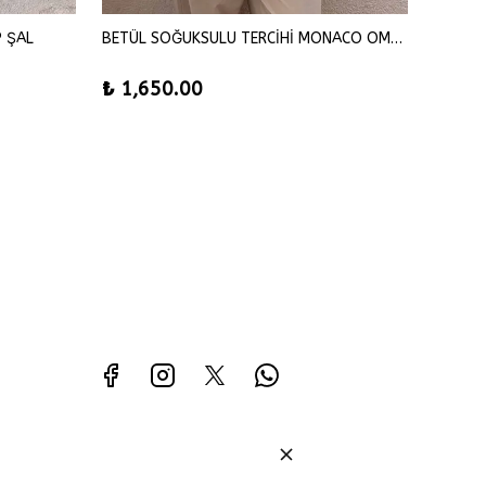
P ŞAL
BETÜL SOĞUKSULU TERCİHİ MONACO OMUZ ŞAL
SENA Ş
₺ 1,650.00
₺ 42