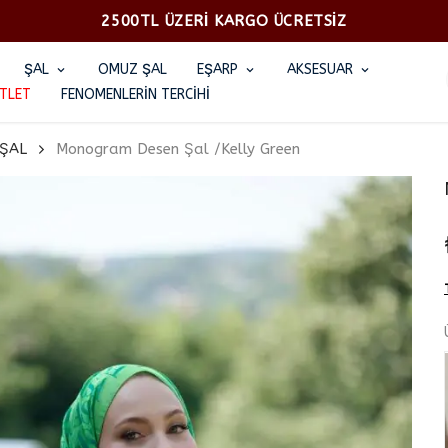
2500TL ÜZERİ KARGO ÜCRETSİZ
ŞAL
OMUZ ŞAL
EŞARP
AKSESUAR
TLET
FENOMENLERİN TERCİHİ
ŞAL
Monogram Desen Şal /Kelly Green