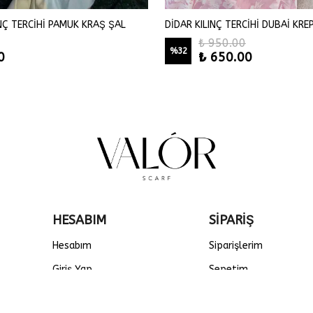
INÇ TERCİHİ PAMUK KRAŞ ŞAL
DİDAR KILINÇ TERCİHİ DUBAİ KRE
₺ 950.00
%
32
0
₺ 650.00
HESABIM
SİPARİŞ
Hesabım
Siparişlerim
Giriş Yap
Sepetim
Kayıt Ol
Favorilerim