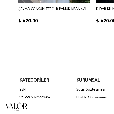
ĞDAY
ŞEYMA COŞKUN TERCİHİ PAMUK KRAŞ ŞAL
DİDAR KIL
₺ 420.00
₺ 420.0
KATEGORİLER
KURUMSAL
YENİ
Satış Sözleşmesi
VALOR X NOCCASA
Üyelik Sözleşmesi
DÜZ ŞALLAR
Gizlilik ve Güvenlik