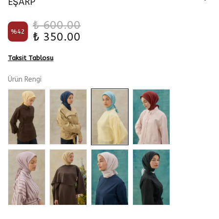
EŞARP
₺ 600.00
%
42
₺ 350.00
Taksit Tablosu
Ürün Rengi