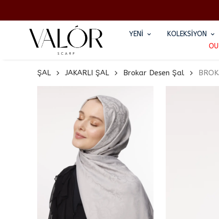
YENİ
KOLEKSİYON
OU
ŞAL
JAKARLI ŞAL
Brokar Desen Şal
BROK