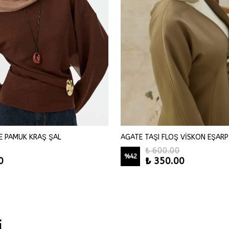
E PAMUK KRAŞ ŞAL
AGATE TAŞI FLOŞ VİSKON EŞARP
₺ 600.00
%
42
0
₺ 350.00