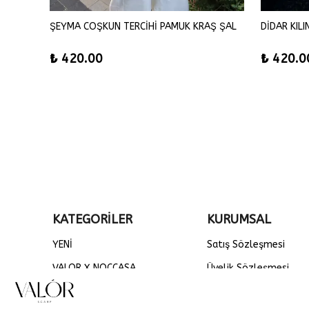
SEMANUR TORBA TERCİHİ FLOŞ VİSKON EŞARP
ŞEYMA COŞKUN TERCİHİ PAMUK KRAŞ ŞAL
DİDAR KIL
₺ 420.00
₺ 420.0
KATEGORİLER
KURUMSAL
YENİ
Satış Sözleşmesi
VALOR X NOCCASA
Üyelik Sözleşmesi
DÜZ ŞALLAR
Gizlilik ve Güvenlik