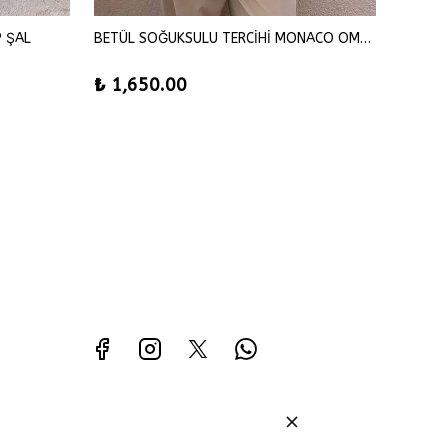
P ŞAL
BETÜL SOĞUKSULU TERCİHİ MONACO OMUZ ŞAL
SENA Ş
₺ 1,650.00
₺ 42