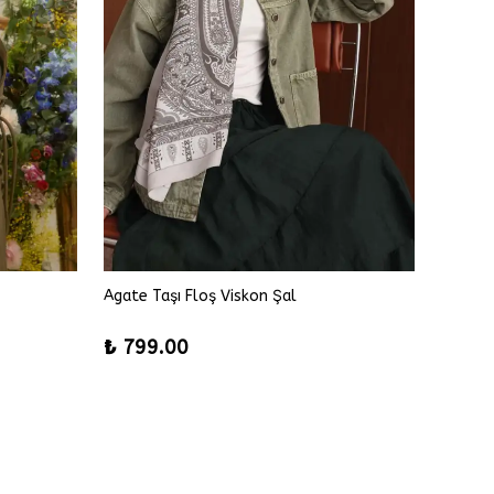
Agate Taşı Floş Viskon Şal
Alice F
%
42
₺ 799.00