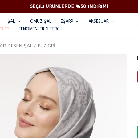
2500TL ÜZERİ KARGO ÜCRETSİZ
ŞAL
OMUZ ŞAL
EŞARP
AKSESUAR
TLET
FENOMENLERİN TERCİHİ
AR DESEN ŞAL / BUZ GRİ