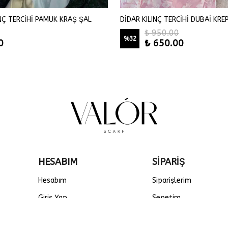
INÇ TERCİHİ PAMUK KRAŞ ŞAL
DİDAR KILINÇ TERCİHİ DUBAİ KRE
₺ 950.00
%
32
0
₺ 650.00
HESABIM
SİPARİŞ
Hesabım
Siparişlerim
Giriş Yap
Sepetim
Kayıt Ol
Favorilerim