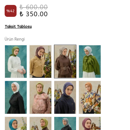
₺ 600.00
%
42
₺ 350.00
Taksit Tablosu
Ürün Rengi