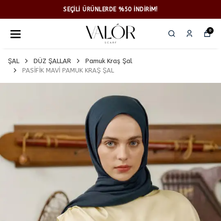
SEÇİLİ ÜRÜNLERDE %50 İNDİRİM!
0
ŞAL
DÜZ ŞALLAR
Pamuk Kraş Şal
PASİFİK MAVİ PAMUK KRAŞ ŞAL