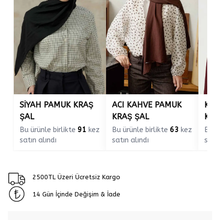
SİYAH PAMUK KRAŞ
ACI KAHVE PAMUK
KIZ
ŞAL
KRAŞ ŞAL
KRA
Bu ürünle birlikte
91
kez
Bu ürünle birlikte
63
kez
Bu ü
satın alındı
satın alındı
satın
2500TL Üzeri Ücretsiz Kargo
14 Gün İçinde Değişim & İade