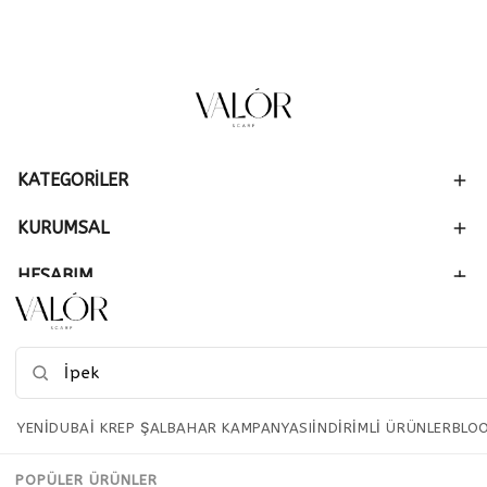
KATEGORİLER
KURUMSAL
HESABIM
SİPARİŞ
YENİ
DUBAİ KREP ŞAL
BAHAR KAMPANYASI
İNDIRIMLI ÜRÜNLER
BLO
POPÜLER ÜRÜNLER