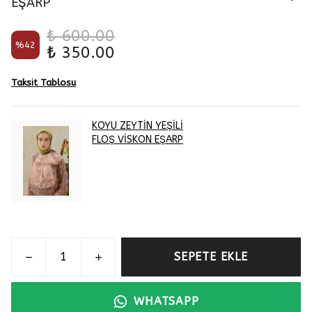
EŞARP
₺ 600.00
%
42
₺ 350.00
Taksit Tablosu
KOYU ZEYTİN YEŞİLİ
FLOŞ VİSKON EŞARP
SEPETE EKLE
WHATSAPP