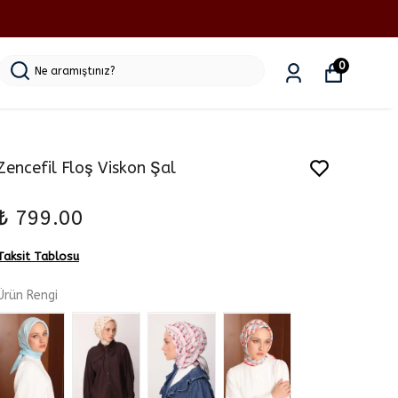
0
Zencefil Floş Viskon Şal
₺ 799.00
Taksit Tablosu
Ürün Rengi