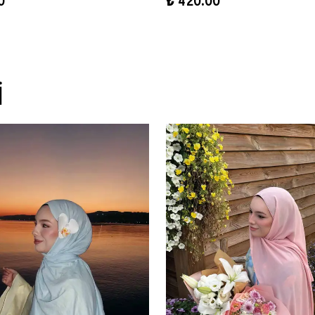
0
₺ 420.00
İ