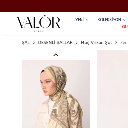
YENİ
KOLEKSİYON
OU
ŞAL
DESENLİ ŞALLAR
Floş Viskon Şal
Zen