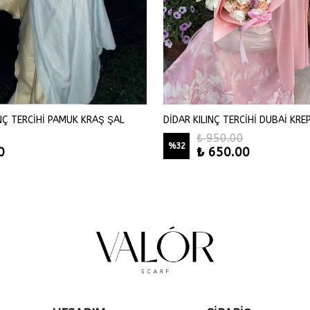
INÇ TERCİHİ PAMUK KRAŞ ŞAL
DİDAR KILINÇ TERCİHİ DUBAİ KRE
₺ 950.00
%
32
0
₺ 650.00