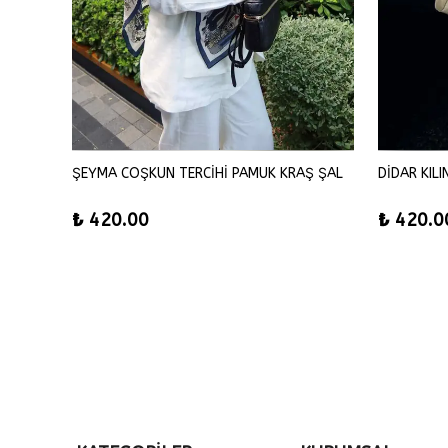
ĞDAY
ŞEYMA COŞKUN TERCİHİ PAMUK KRAŞ ŞAL
DİDAR KIL
₺ 420.00
₺ 420.0