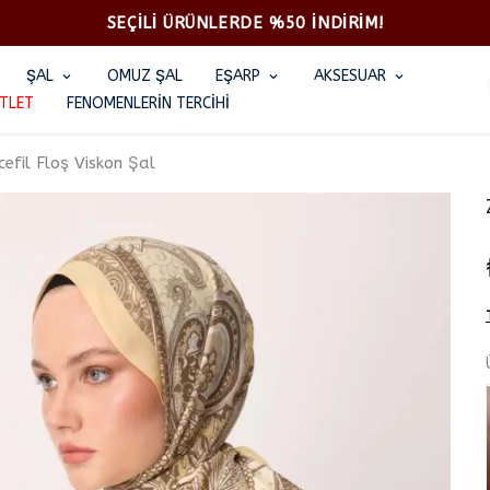
SEÇİLİ ÜRÜNLERDE %50 İNDİRİM!
ŞAL
OMUZ ŞAL
EŞARP
AKSESUAR
TLET
FENOMENLERİN TERCİHİ
cefil Floş Viskon Şal