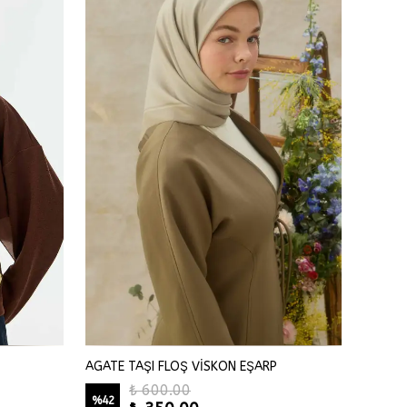
AGATE TAŞI FLOŞ VİSKON EŞARP
Agate T
₺ 600.00
%
42