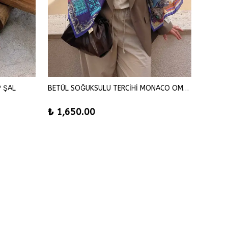
P ŞAL
BETÜL SOĞUKSULU TERCİHİ MONACO OMUZ ŞAL
SENA Ş
₺ 1,650.00
₺ 42