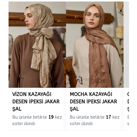
VİZON KAZAYAĞI
MOCHA KAZAYAĞI
OZA
DESEN İPEKSİ JAKAR
DESEN İPEKSİ JAKAR
DES
ŞAL
ŞAL
ŞAL
Bu ürünle birlikte
19
kez
Bu ürünle birlikte
17
kez
Bu ü
satın alındı
satın alındı
satın