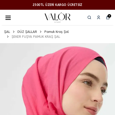
2500TL ÜZERİ KARGO ÜCRETSİZ
0
ŞAL
DÜZ ŞALLAR
Pamuk Kraş Şal
ŞEKER FUŞYA PAMUK KRAŞ ŞAL