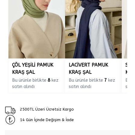
ÇÖL YEŞİLİ PAMUK
LACİVERT PAMUK
SOF
KRAŞ ŞAL
KRAŞ ŞAL
KRA
Bu ürünle birlikte
8
kez
Bu ürünle birlikte
7
kez
Bu ü
satın alındı
satın alındı
satın
2500TL Üzeri Ücretsiz Kargo
14 Gün İçinde Değişim & İade